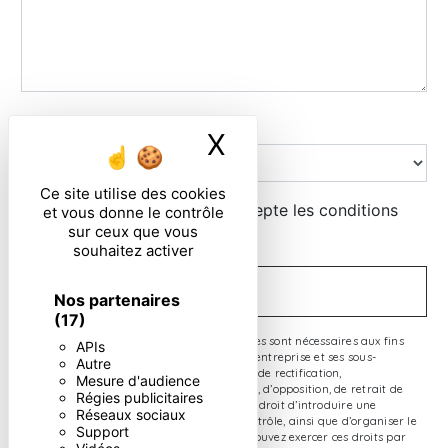
Combien font six plus dix
X
Masquer le ban
Ce site utilise des cookies
En cochant cette case, j'accepte les conditions
et vous donne le contrôle
sur ceux que vous
particulières ci-dessous **
souhaitez activer
ENVOYER
Nos partenaires
(17)
** Les données personnelles communiquées sont nécessaires aux fins
APIs
de vous contacter. Elles sont destinées à l'entreprise et ses sous-
Autre
traitants. Vous disposez de droits d’accès, de rectification,
Mesure d'audience
d’effacement, de portabilité, de limitation, d’opposition, de retrait de
Régies publicitaires
votre consentement à tout moment et du droit d’introduire une
Réseaux sociaux
réclamation auprès d’une autorité de contrôle, ainsi que d’organiser le
Support
sort de vos données post-mortem. Vous pouvez exercer ces droits par