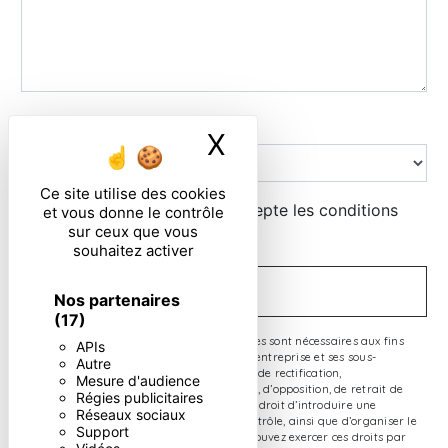
Combien font sept plus six
X
Masquer le ban
Ce site utilise des cookies
En cochant cette case, j'accepte les conditions
et vous donne le contrôle
sur ceux que vous
particulières ci-dessous **
souhaitez activer
ENVOYER
Nos partenaires
(17)
** Les données personnelles communiquées sont nécessaires aux fins
APIs
de vous contacter. Elles sont destinées à l'entreprise et ses sous-
Autre
traitants. Vous disposez de droits d’accès, de rectification,
Mesure d'audience
d’effacement, de portabilité, de limitation, d’opposition, de retrait de
Régies publicitaires
votre consentement à tout moment et du droit d’introduire une
Réseaux sociaux
réclamation auprès d’une autorité de contrôle, ainsi que d’organiser le
Support
sort de vos données post-mortem. Vous pouvez exercer ces droits par