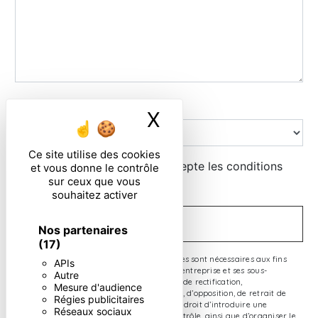
Combien font sept plus neuf
X
Masquer le ban
Ce site utilise des cookies
En cochant cette case, j'accepte les conditions
et vous donne le contrôle
sur ceux que vous
particulières ci-dessous **
souhaitez activer
ENVOYER
Nos partenaires
(17)
** Les données personnelles communiquées sont nécessaires aux fins
APIs
de vous contacter. Elles sont destinées à l'entreprise et ses sous-
Autre
traitants. Vous disposez de droits d’accès, de rectification,
Mesure d'audience
d’effacement, de portabilité, de limitation, d’opposition, de retrait de
Régies publicitaires
votre consentement à tout moment et du droit d’introduire une
Réseaux sociaux
réclamation auprès d’une autorité de contrôle, ainsi que d’organiser le